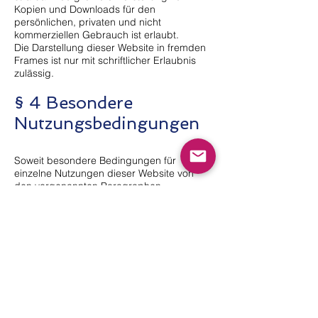
Kopien und Downloads für den
persönlichen, privaten und nicht
kommerziellen Gebrauch ist erlaubt.
Die Darstellung dieser Website in fremden
Frames ist nur mit schriftlicher Erlaubnis
zulässig.
§ 4 Besondere
Nutzungsbedingungen
Soweit besondere Bedingungen für
einzelne Nutzungen dieser Website von
den vorgenannten Paragraphen
abweichen, wird an entsprechender Stelle
ausdrücklich darauf hingewiesen. In
diesem Falle gelten im jeweiligen Einzelfall
die besonderen Nutzungsbedingungen.
Quelle: Impressum-Vorlage
von
www.juraforum.de