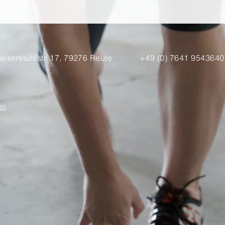
aiserstuhlstr. 17, 79276 Reute
+49 (0) 7641 9543640
om