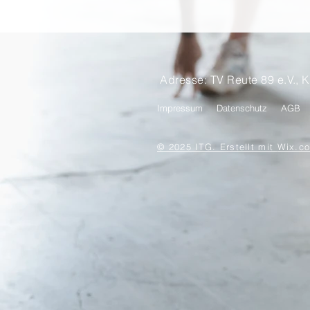
Adresse: TV Reute 89 e.V., K
Impressum
Datenschutz
AGB
© 2025 ITG. Erstellt mit
Wix.c