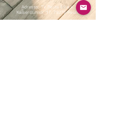
Adresse: TV Reute 89 e.V.,
Kaiserstuhlstr. 17, 79276 Reute
+49 (0) 7641 9543640
E-Mail:
info@tv-reute.de
Impressum
Datenschutz
AGB
© 2025 ITG. Erstellt mit
Wix.com