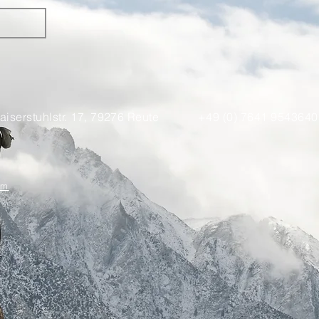
aiserstuhlstr. 17, 79276 Reute
+49 (0) 7641 9543640
om